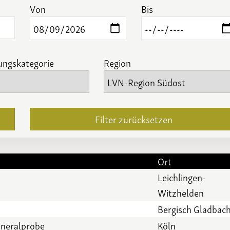
Von
Bis
ungskategorie
Region
Filter zurücksetzen
Ort
Leichlingen-
Witzhelden
Bergisch Gladbac
eneralprobe
Köln