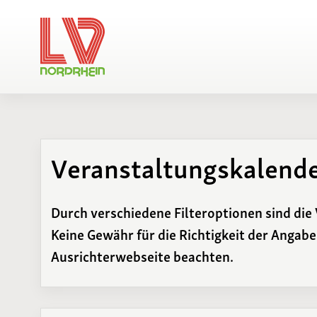
Veranstaltungskalend
Regionsvorstand
Regions-Bestenliste
Vereine/LGs
Regions-Rekordliste
Ewige
Durch verschiedene Filteroptionen sind die 
Regionsbestenliste
Keine Gewähr für die Richtigkeit der Angab
Ausrichterwebseite beachten.