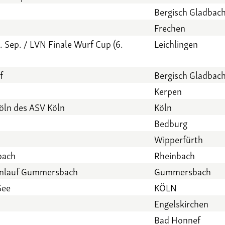
Bergisch Gladbac
Frechen
. Sep. / LVN Finale Wurf Cup (6.
Leichlingen
f
Bergisch Gladbac
Kerpen
öln des ASV Köln
Köln
Bedburg
Wipperfürth
bach
Rheinbach
senlauf Gummersbach
Gummersbach
See
KÖLN
Engelskirchen
Bad Honnef