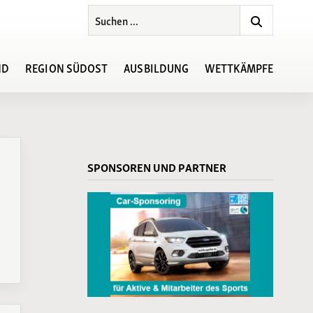
ND
REGION SÜDOST
AUSBILDUNG
WETTKÄMPFE
Ansprechpartner
Ansprechpartner
Wettkampf
SPONSOREN UND PARTNER
Veranstaltungskalender
Satzungen/Ordnungen
019
Rahmenterminplan
Basisinformation
Regionsmeisterschaften
Ergebnisse-
Regionsmeisterschaften